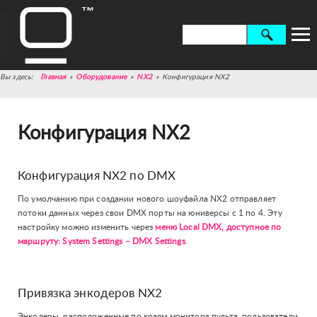
Главная
»
Оборудование
»
NX2
»
Конфигурация NX2
Конфигурация NX2
Конфигурация NX2 по DMX
По умолчанию при создании нового шоуфайла NX2 отправляет
потоки данных через свои DMX порты на юниверсы с 1 по 4.
Эту
настройку можно изменить через
меню Local DMX, доступное по
маршруту: System Settings – DMX Settings
.
Привязка энкодеров NX2
Энкодеры, расположенные по краям монитора пульта, пользователи