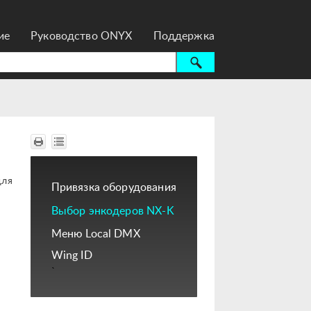
ие
Руководство ONYX
Поддержка
для
Привязка оборудования
Выбор энкодеров NX-K
Меню Local DMX
Wing ID
`