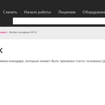
Скачать
Начало работы
Лицензии
Оборудован
вания
»
Выбор энкодеров NX-K
K
мини-энкодера, которым может быть присвоен статус основных (