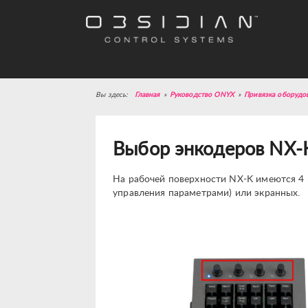
Главная
»
Руководство ONYX
»
Привязка оборудо
Выбор энкодеров NX-
На рабочей поверхности NX-K имеются 4 
управления параметрами) или экранных.