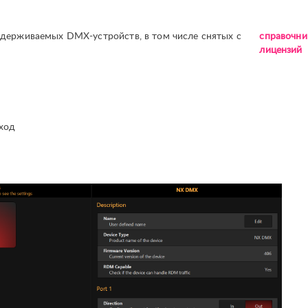
держиваемых DMX-устройств, в том числе снятых с
справочни
лицензий
ход