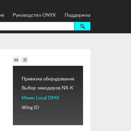
ие
Руководство ONYX
Поддержка
Привязка оборудования
Выбор энкодеров NX-K
Меню Local DMX
Wing ID
`