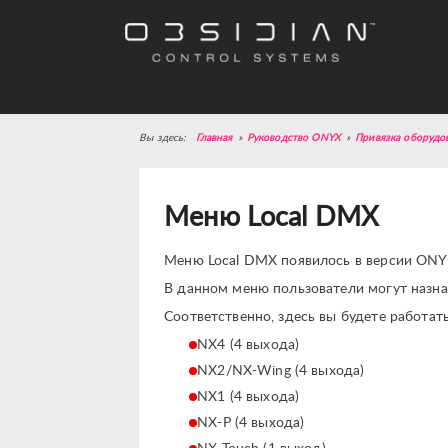
Главная
»
Руководство ONYX
»
Привязка оборудо
Меню Local DMX
Меню Local DMX появилось в версии ONY
В данном меню пользователи могут назн
Соответственно, здесь вы будете работа
NX4 (4 выхода)
NX2/NX-Wing (4 выхода)
NX1 (4 выхода)
NX-P (4 выхода)