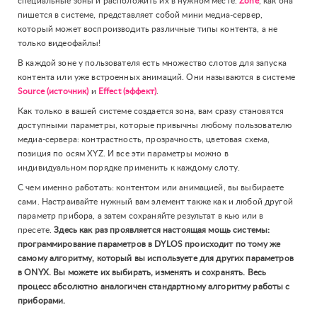
специальные зоны и расположить их в нужном месте.
Zone
, как она
пишется в системе, представляет собой мини медиа-сервер,
который может воспроизводить различные типы контента, а не
только видеофайлы!
В каждой зоне у пользователя есть множество слотов для запуска
контента или уже встроенных анимаций. Они называются в системе
Source (источник)
и
Effect (эффект)
.
Как только в вашей системе создается зона, вам сразу становятся
доступными параметры, которые привычны любому пользователю
медиа-сервера: контрастность, прозрачность, цветовая схема,
позиция по осям XYZ. И все эти параметры можно в
индивидуальном порядке применить к каждому слоту.
С чем именно работать: контентом или анимацией, вы выбираете
сами. Настраивайте нужный вам элемент также как и любой другой
параметр прибора, а затем сохраняйте результат в кью или в
пресете.
Здесь как раз проявляется настоящая мощь системы:
программирование параметров в DYLOS происходит по тому же
самому алгоритму, который вы используете для других параметров
в ONYX. Вы можете их выбирать, изменять и сохранять. Весь
процесс абсолютно аналогичен стандартному алгоритму работы с
приборами.