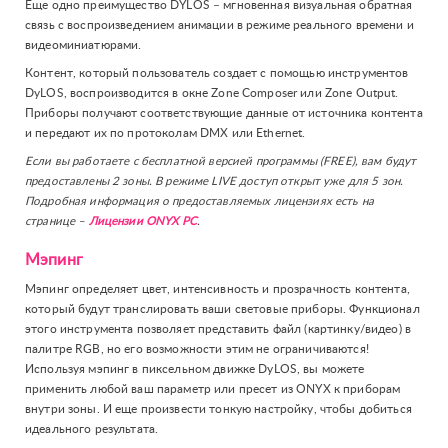
Еще одно преимущество DYLOS – мгновенная визуальная обратная
связь с воспроизведением анимации в режиме реального времени и
видеоминиатюрами.
Контент, который пользователь создает с помощью инструментов
DyLOS, воспроизводится в окне Zone Composer или Zone Output.
Приборы получают соответствующие данные от источника контента
и передают их по протоколам DMX или Ethernet.
Если вы работаете с бесплатной версией программы (FREE), вам будут
предоставлены 2 зоны. В режиме LIVE доступ открыт уже для 5 зон.
Подробная информация о предоставляемых лицензиях есть на
странице –
Лицензии ONYX PC
.
Мэпинг
Мэпинг определяет цвет, интенсивность и прозрачность контента,
который будут транслировать ваши световые приборы. Функционал
этого инструмента позволяет представить файл (картинку/видео) в
палитре RGB, но его возможности этим не ограничиваются!
Используя мэпинг в пиксельном движке DyLOS, вы можете
применить любой ваш параметр или пресет из ONYX к приборам
внутри зоны. И еще произвести тонкую настройку, чтобы добиться
идеального результата.