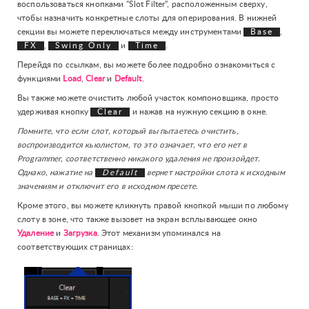
воспользоваться кнопками "Slot Filter", расположенным сверху,
чтобы назначить конкретные слоты для оперирования. В нижней
секции вы можете переключаться между инструментами
Base
,
FX
,
Swing Only
и
Time
.
Перейдя по ссылкам, вы можете более подробно ознакомиться с
функциями
Load
,
Clear
и
Default
.
Вы также можете очистить любой участок компоновщика, просто
удерживая кнопку
Clear
и нажав на нужную секцию в окне.
Помните, что если слот, который вы пытаетесь очистить,
воспроизводится кьюлистом, то это означает, что его нет в
Programmer, соответственно никакого удаления не произойдет.
Однако, нажатие на
Default
вернет настройки слота к исходным
значениям и отключит его в исходном пресете.
Кроме этого, вы можете кликнуть правой кнопкой мыши по любому
слоту в зоне, что также вызовет на экран всплывающее окно
Удаление
и
Загрузка
. Этот механизм упоминался на
соответствующих страницах: