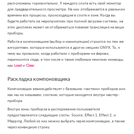
расположены горизонтально. У каждого слота есть свой монитор
для предварительного просмотра. На них отображается в реальном
времени все процессы, происходящие в слоте и зоне. Когда вы
будете работать на мероприятиях при полной загрузке системы, на
этих дисплеях может не отображаться плавная трансляция на ваши
приборы.
Работа в компоновщике (выбор и манипуляции) строится по тем же
алгоритмам, которые используются в других секциях ONYX. То, к
чему вы привыкли, когда работали с приборами на фермах,
переносится сюда, в том числе и такие любимые многими команды,
как
Load
и
Clear
.
Раскладка компоновщика
Компоновщик взаимодействует с базовыми «частями» приборов или
как мы их называем, слотами, которые находятся внутри мастер-
прибора.
Внутри зоны приборов в распоряжение пользователя
предоставляются следующие слоты: Source, Effect 1, Effect 2, и
Mapping. Любой из них можно выбрать через компоновщик, а также
через командную строку: